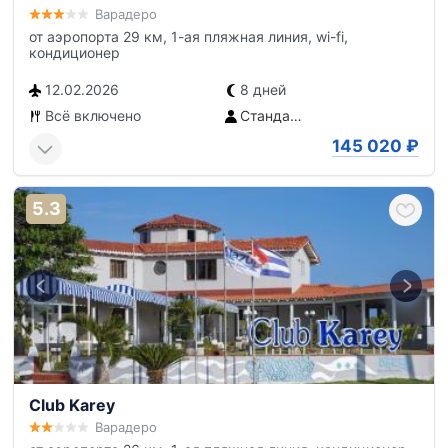
Варадеро
от аэропорта 29 км, 1-ая пляжная линия, wi-fi,
кондиционер
12.02.2026
8 дней
Всё включено
Стандартный номер без балкона
145 020
₽
5.3
Club Karey
Варадеро