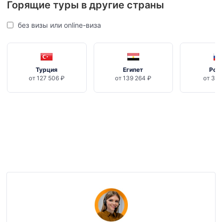
Горящие туры в другие страны
без визы или online-виза
Турция
Египет
Рос
от 127 506 ₽
от 139 264 ₽
от 35 