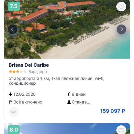
7.5
Brisas Del Caribe
Варадеро
от аэропорта 34 км, 1-ая пляжная линия, wi-fi,
кондиционер
12.02.2026
8 дней
Всё включено
Стандартный номер South
159 097
₽
8.0