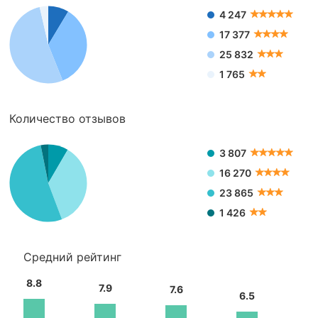
4 247
17 377
25 832
1 765
Количество отзывов
3 807
16 270
23 865
1 426
Средний рейтинг
8.8
7.9
7.6
6.5