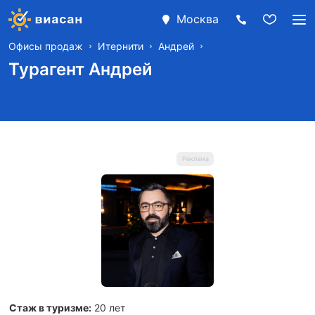
Москва
Офисы продаж
Итернити
Андрей
Турагент Андрей
Стаж в туризме:
20 лет