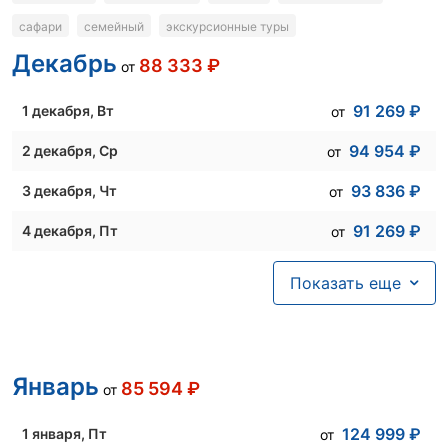
сафари
семейный
экскурсионные туры
Декабрь
88 333
₽
от
91 269
₽
1 декабря
, Вт
от
94 954
₽
2 декабря
, Ср
от
93 836
₽
3 декабря
, Чт
от
91 269
₽
4 декабря
, Пт
от
97 512
₽
5 декабря
, Сб
от
Показать еще
96 049
₽
6 декабря
, Вс
от
98 757
₽
7 декабря
, Пн
от
Январь
85 594
₽
от
91 359
₽
8 декабря
, Вт
от
94 954
₽
9 декабря
, Ср
от
124 999
₽
1 января
, Пт
от