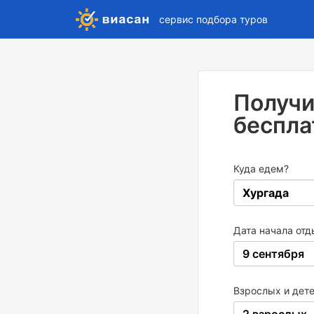
сервис подбора туров
Получи
беспла
Куда едем?
Дата начала отд
9 сентября
Взрослых и дет