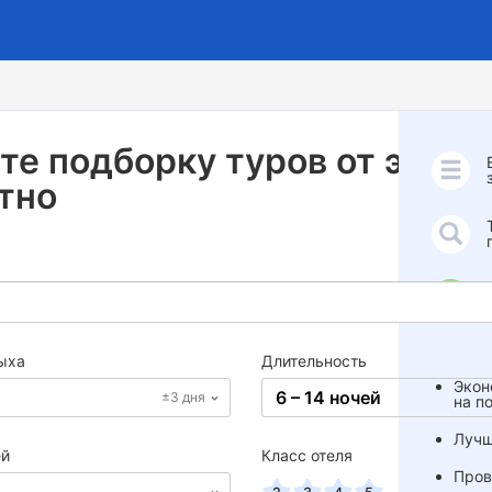
те подборку туров от экспе
тно
ыха
Длительность
Экон
6 – 14 ночей
±3 дня
на п
Лучш
ей
Класс отеля
Пров