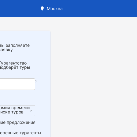
Москва
ртов
Вы заполняете
заявку
Турагентство
подберёт туры
Останется только
выбрать
омия времени
оиске туров
ие предложения
еренные турагенты