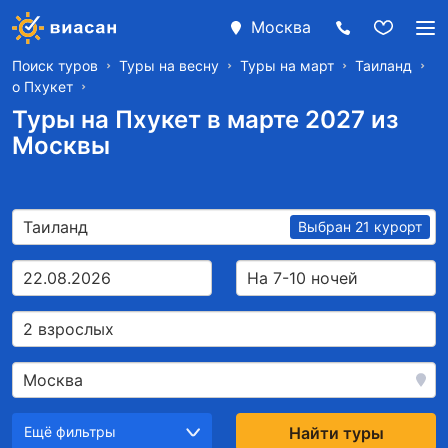
Москва
Поиск туров
Туры на весну
Туры на март
Таиланд
о Пхукет
Туры на Пхукет в марте 2027 из
Москвы
Таиланд
Выбран 21 курорт
22.08.2026
На 7-10 ночей
2 взрослых
Москва
Ещё фильтры
Найти туры