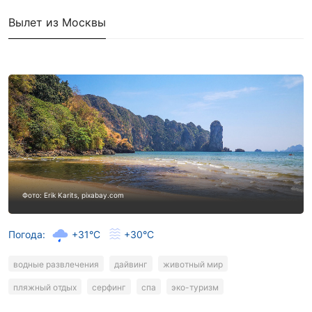
Вылет из Москвы
Фото: Erik Karits, pixabay.com
Погода:
+31°C
+30°C
водные развлечения
дайвинг
животный мир
пляжный отдых
серфинг
спа
эко-туризм