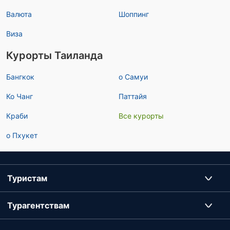
Валюта
Шоппинг
Виза
Курорты Таиланда
Бангкок
о Самуи
Ко Чанг
Паттайя
Краби
Все курорты
о Пхукет
Туристам
Турагентствам