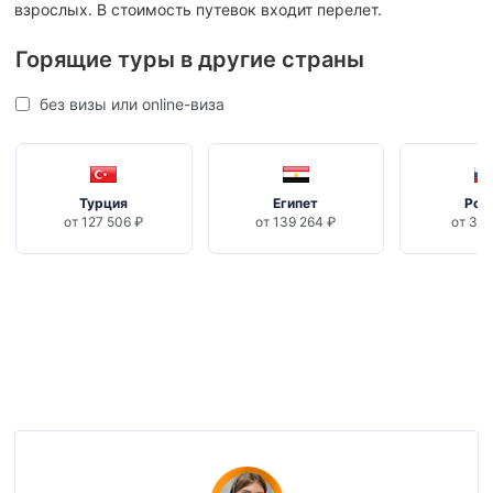
взрослых. В стоимость путевок входит перелет.
Горящие туры в другие страны
без визы или online-виза
Турция
Египет
Рос
от 127 506 ₽
от 139 264 ₽
от 35 