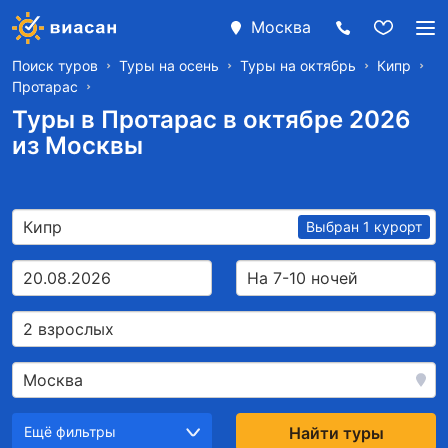
Москва
Поиск туров
Туры на осень
Туры на октябрь
Кипр
Протарас
Туры в Протарас в октябре 2026
из Москвы
Кипр
Выбран 1 курорт
20.08.2026
На 7-10 ночей
2 взрослых
Москва
Ещё фильтры
Найти туры