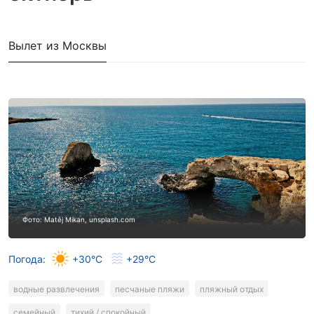
Вылет из Москвы
Фото: Matěj Mikan, unsplash.com
Погода:
+30°C
+29°C
водные развлечения
песчаные пляжи
пляжный отдых
семейный
тихий / спокойный