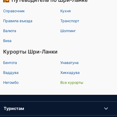
Путеводитель по Шри-Ланке
Справочник
Кухня
Правила въезда
Транспорт
Валюта
Шоппинг
Виза
Курорты Шри-Ланки
Бентота
Унаватуна
Ваддува
Хиккадува
Негомбо
Все курорты
Туристам