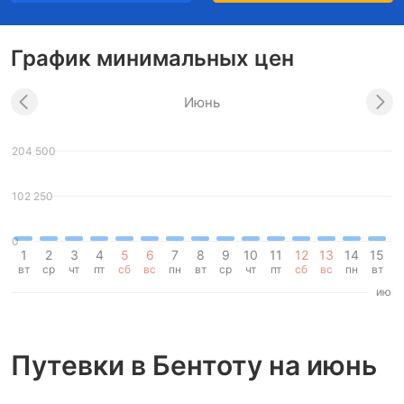
График минимальных цен
Июнь
204 500
102 250
0
1
2
3
4
5
6
7
8
9
10
11
12
13
14
15
1
вт
ср
чт
пт
сб
вс
пн
вт
ср
чт
пт
сб
вс
пн
вт
с
июнь
Путевки в Бентоту на июнь