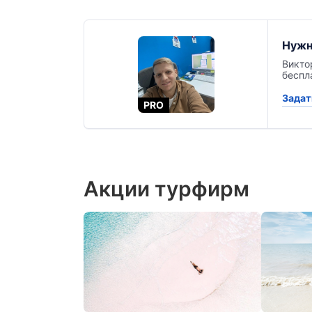
Нужн
Викто
беспл
Задат
PRO
Акции турфирм