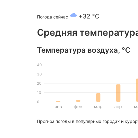
+32 °C
Погода сейчас
Средняя температура
Температура воздуха, °C
40
30
20
10
0
янв
фев
мар
апр
м
Прогноз погоды в популярных городах и курор