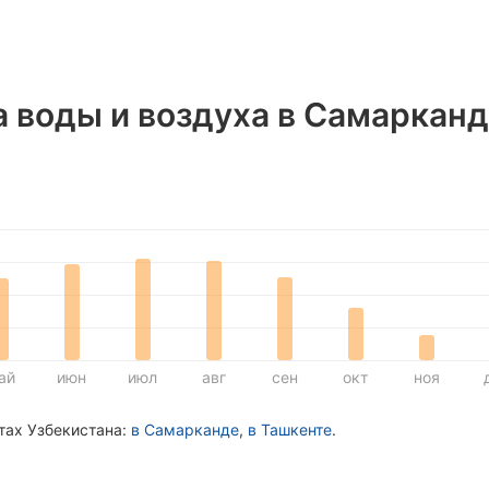
 воды и воздуха в Самаркан
ай
июн
июл
авг
сен
окт
ноя
тах Узбекистана:
в Самарканде
,
в Ташкенте
.