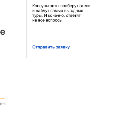
де
дек