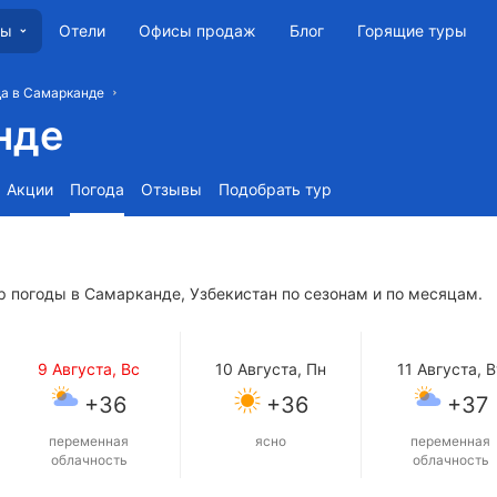
Отели
Офисы продаж
Блог
Горящие туры
ны
а в Самарканде
нде
Акции
Погода
Отзывы
Подобрать тур
р погоды в Самарканде, Узбекистан по сезонам и по месяцам.
9 Августа, Вс
10 Августа, Пн
11 Августа, В
+36
+36
+37
переменная
ясно
переменная
облачность
облачность