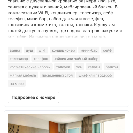
спальню с двуспальной кроватью размера king-size,
санузел с душем и ванной, меблированный балкон. В
комплектации Wi-Fi, кондиционер, телевизор, сейф,
телефон, мини-бар, набор для чая и кофе, фен,
гостиничная косметика, халаты, тапочки. К услугам
гостей доступ в лаундж, где подают завтрак, закуски и
коктейли. Из номера открывается вид на море.
ванна
душ
wi-fi
кондиционер
мини-бар
сейф
телевизор
телефон
чайник или чайный набор
косметические наборы
тапочки
фен
халаты
балкон
мягкая мебель
письменный стол
шкаф или гардероб
на море
Подробнее о номере