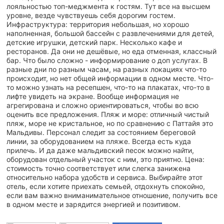
лояльностью топ-меджмента к гостям. Тут все на высшем
уровне, везде чувствуешь себя дорогим гостем.
Инфраструктура: территория небольшая, но хорошо
наполненная, большой бассейн с развлечениями для детей,
детские игрушки, детский парк. Несколько кафе и
ресторанов. Да они не дешёвые, но еда отменная, классный
бар. Что было сложно - информирование о доп услугах. В
разные дни по разным часам, на разных локациях что-то
происходит, но нет общей информации в одном месте. Что-
то можно узнать на ресепшен, что-то на плакатах, что-то в
лифте увидеть на экране. Вообще информация не
агрегирована и сложно ориентироваться, чтобы во всю
оценить все предложения. Пляж и море: отличный чистый
пляж, море не кристальное, но по сравнению с Паттайя это
Мальдивы. Персонал следит за состоянием береговой
линии, за оборудованием на пляже. Всегда есть куда
прилечь. И да даже мальдивский песок можно найти,
оборудован отдельный участок с ним, это приятно. Цена:
стоимость точно соответствует или слегка занижена
относительно набора удобств и сервиса. Выбирайте этот
отель, если хотите приехать семьей, отдохнуть спокойно,
если вам важно вниманимательное отношение, получить все
в одном месте и зарядится энергией и позитивом.