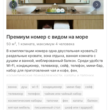
Премиум номер с видом на море
2
50 м
, 1 комната, максимум 4 человека
В комплектации номера одна двуспальная кровать/2
раздельные кровати, зона отдыха, ванная комната с
душем и ванной, меблированный балкон. Среди удобств
Wi-Fi, кондиционер, телевизор, сейф, телефон, мини-бар,
набор для приготовления чая и кофе, фен,
косметические принадлежности, халаты и тапочки.
ванна
душ
wi-fi
кондиционер
мини-бар
сейф
телевизор
телефон
чайник или чайный набор
косметические наборы
тапочки
фен
халаты
балкон
мягкая мебель
письменный стол
шкаф или гардероб