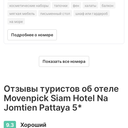
косметические наборы
тапочки
фен
халаты
балкон
мягкая мебель
письменный стол
шкаф или гардероб
на море
Подробнее о номере
Показать все номера
Отзывы туристов об отеле
Movenpick Siam Hotel Na
Jomtien Pattaya 5*
Хороший
9.3