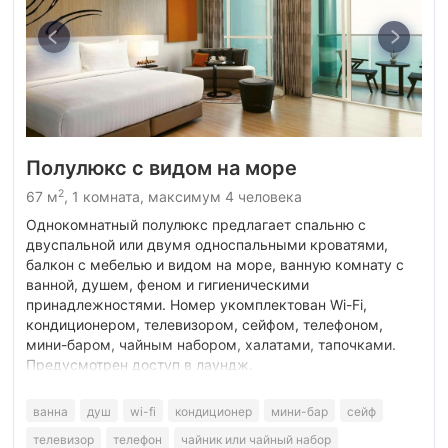
Полулюкс c видом на море
2
67 м
, 1 комната, максимум 4 человека
Однокомнатный полулюкс предлагает спальню с
двуспальной или двумя односпальными кроватями,
балкон с мебелью и видом на море, ванную комнату с
ванной, душем, феном и гигиеническими
принадлежностями. Номер укомплектован Wi-Fi,
кондиционером, телевизором, сейфом, телефоном,
мини-баром, чайным набором, халатами, тапочками.
Предусмотрен доступ в лаундж.
ванна
душ
wi-fi
кондиционер
мини-бар
сейф
телевизор
телефон
чайник или чайный набор