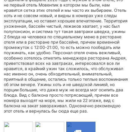
не первый отель Мовенпик в котором мы были, нам
нравится сетка этих отелей и мы часто их выбираем. Отель
хоть и не совсем новый, и видны в номерах уже следы
эксплуатации, но оставил хорошее впечатление. Территория
ухоженная, бассейн чистый, лежаков хватает, у нас был
полупонсион, и система тут такая завтраки шведка, ужины
2 блюда на человека по специальному меню в ресторане
отеля или в ресторане при бассейне, причем временной
промежуток с 12:00-21:00, то есть можно пообедать или
поужинать, как удобно. Персонал отеля очень вежливый,
особенно хотелось отметить менеджера ресторана Андрея,
приветствовал всех на завтраках, интересовался все ли
нравится, в крайний ужин так сложилось, что обслуживал
нас именно он, очень обходительный, внимательный,
приятный в общение, остались только теплые воспоминания
об этом вечере. Ужины хоть и не шведской линией, но
порции большие, что даже муж не всегда мог осилить два
блюда. Вид с балкона просто потрясающий, причем все
номера выходят на море, мы жили на 22 этаже, вид с
балкона на закат завораживал. Однозначно рекомендую
этот отель и вернулась бы сюда еще раз.