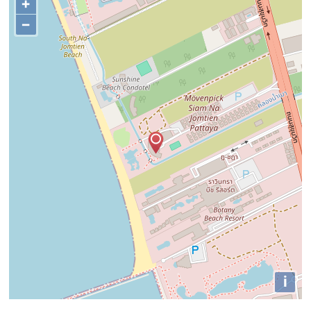
+
−
i