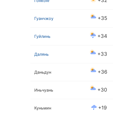
+32
Гонконг
+35
Гуанчжоу
+34
Гуйлинь
+33
Далянь
+36
Даньдун
+30
Иньчуань
+19
Куньмин