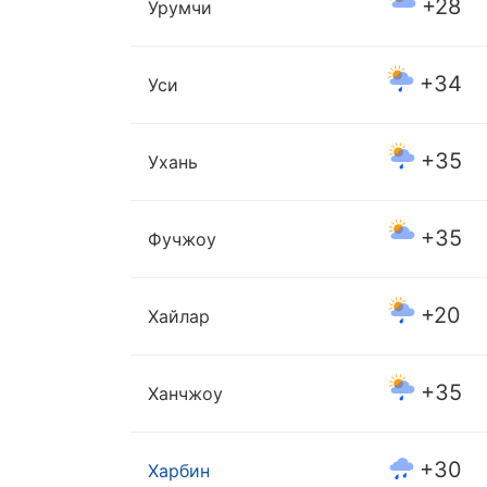
+28
Урумчи
+34
Уси
+35
Ухань
+35
Фучжоу
+20
Хайлар
+35
Ханчжоу
+30
Харбин