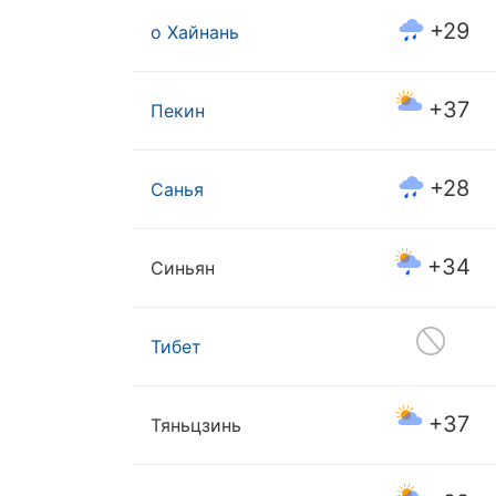
+29
о Хайнань
+37
Пекин
+28
Санья
+34
Синьян
Тибет
+37
Тяньцзинь