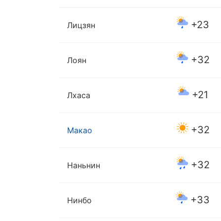
+23
Лицзян
+32
Лоян
+21
Лхаса
+32
Макао
+32
Наньнин
+33
Нинбо