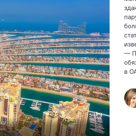
зда
пар
бол
ста
изв
— П
обя
в О