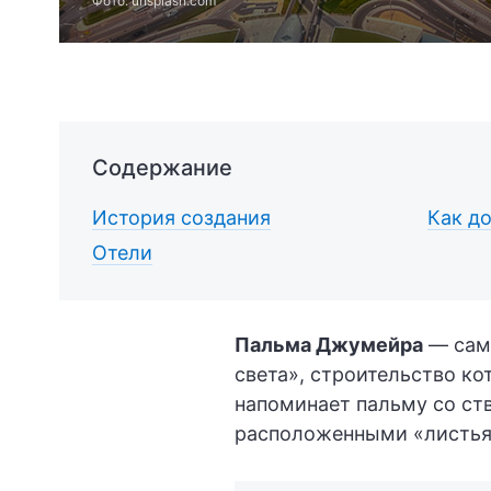
Фото: unsplash.com
Содержание
История создания
Как д
Отели
Пальма Джумейра
— самы
света», строительство ко
напоминает пальму со ст
расположенными «листья