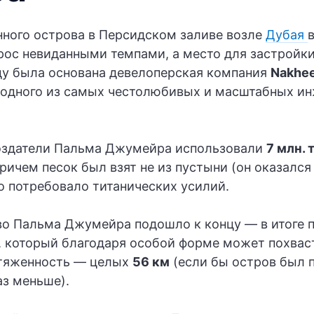
нного острова в Персидском заливе возле
Дубая
д рос невиданными темпами, а место для застройк
оду была основана девелоперская компания
Nakhee
 одного из самых честолюбивых и масштабных и
создатели Пальма Джумейра использовали
7 млн. 
причем песок был взят не из пустыни (он оказалс
то потребовало титанических усилий.
о Пальма Джумейра подошло к концу — в итоге 
, который благодаря особой форме может похвас
отяженность — целых
56 км
(если бы остров был п
аз меньше).