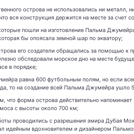
венного острова не использовались ни металл, н
 что вся конструкция держится на месте за счет с
 которые пошли на изготовление Пальма Джумейр
 которая бы опоясала земной шар по экватору;
строва его создатели обращались за помощью к
улезно обследовали морское дно на месте будуще
все в порядке;
ейра равна 600 футбольным полям, но если всег
да, то на создание всей Пальма Джумейра ушло 5
ом, что форма острова действительно напоминает
моса с высоты около 700 км;
боты проводились с разрешения эмира Дубая Мо
ал идейным вдохновителем и дизайнером Пальмо