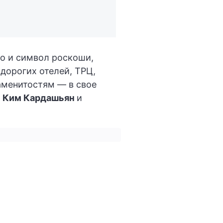
но и символ роскоши,
дорогих отелей, ТРЦ,
аменитостям — в свое
,
Ким Кардашьян
и
ы