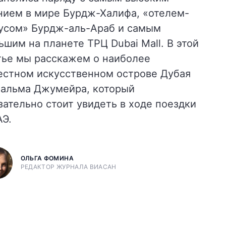
нием в мире Бурдж-Халифа, «отелем-
усом» Бурдж-аль-Араб и самым
ьшим на планете ТРЦ Dubai Mall. В этой
тье мы расскажем о наиболее
естном искусственном острове Дубая
альма Джумейра, который
зательно стоит увидеть в ходе поездки
АЭ.
ОЛЬГА ФОМИНА
РЕДАКТОР ЖУРНАЛА ВИАСАН