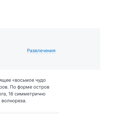
Развлечения
ящее «восьмое чудо
аров. По форме остров
ога, 16 симметрично
 волнореза.