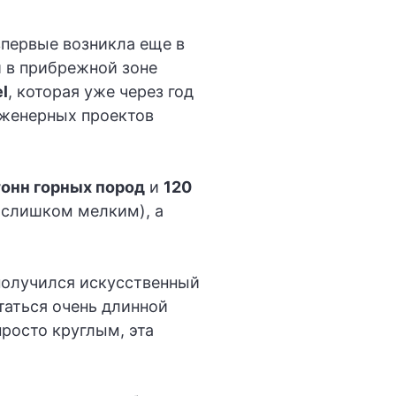
впервые возникла еще в
и в прибрежной зоне
l
, которая уже через год
нженерных проектов
тонн горных пород
и
120
я слишком мелким), а
получился искусственный
таться очень длинной
росто круглым, эта