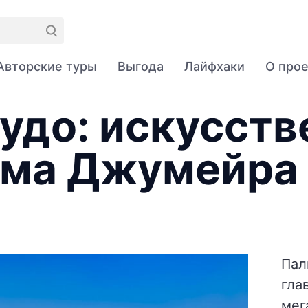
Авторские туры
Выгода
Лайфхаки
О про
удо: искусст
ьма Джумейра
Пал
гла
мег