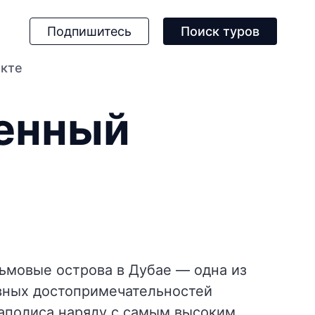
Подпишитесь
Поиск туров
екте
венный
ьмовые острова в Дубае — одна из
вных достопримечательностей
аполиса наряду с самым высоким