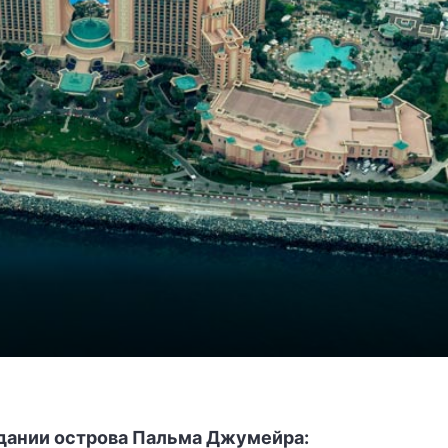
дании острова Пальма Джумейра: