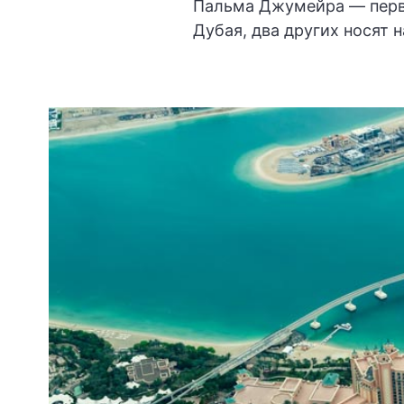
Пальма Джумейра — перв
Дубая, два других носят 