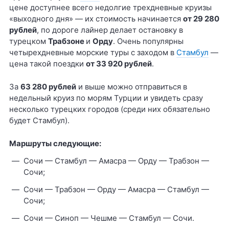
цене доступнее всего недолгие трехдневные круизы
«выходного дня» — их стоимость начинается
от 29 280
рублей
, по дороге лайнер делает остановку в
турецком
Трабзоне
и
Орду
. Очень популярны
четырехдневные морские туры с заходом в
Стамбул
—
цена такой поездки
от 33 920 рублей
.
За
63 280 рублей
и выше можно отправиться в
недельный круиз по морям Турции и увидеть сразу
несколько турецких городов (среди них обязательно
будет Стамбул).
Маршруты следующие:
Сочи — Стамбул — Амасра — Орду — Трабзон —
Сочи;
Сочи — Трабзон — Орду — Амасра — Стамбул —
Сочи;
Сочи — Синоп — Чешме — Стамбул — Сочи.