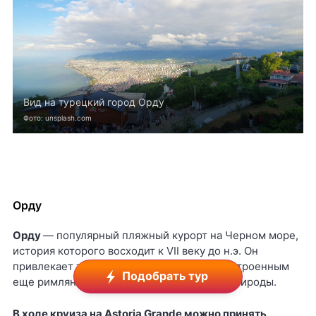
Вид на турецкий город Орду
Фото: unsplash.com
Орду
Орду
— популярный пляжный курорт на Черном море,
история которого восходит к VII веку до н.э. Он
привлекает туристов древним замком, построенным
Подобрать тур
еще римлянами, и живописными видами природы.
В ходе круиза на
Astoria
Grande можно принять