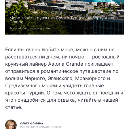
Море зовет: круизы из Сочи в Турцию на борту Astoria
Grande
Фото: vk.com/astoria.grande
Если вы очень любите море, можно с ним не
расставаться ни днем, ни ночью — роскошный
круизный лайнер Astoria Grande приглашает
отправиться в романтическое путешествие по
волнам Черного, Эгейского, Мраморного и
Средиземного морей и увидеть главные
красоты Турции. О том, чего ждать от поездки и
что понадобится для отдыха, читайте в нашей
статье.
ОЛЬГА ФОМИНА
РЕДАКТОР ЖУРНАЛА ВИАСАН