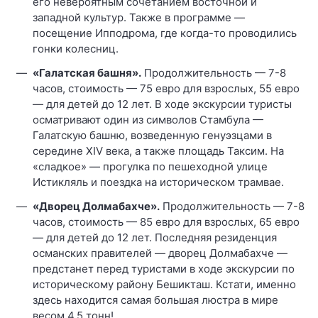
его невероятным сочетанием восточной и
западной культур. Также в программе —
посещение Ипподрома, где когда-то проводились
гонки колесниц.
«Галатская башня».
Продолжительность — 7-8
часов, стоимость — 75 евро для взрослых, 55 евро
— для детей до 12 лет. В ходе экскурсии туристы
осматривают один из символов Стамбула —
Галатскую башню, возведенную генуэзцами в
середине XIV века, а также площадь Таксим. На
«сладкое» — прогулка по пешеходной улице
Истикляль и поездка на историческом трамвае.
«Дворец Долмабахче».
Продолжительность — 7-8
часов, стоимость — 85 евро для взрослых, 65 евро
— для детей до 12 лет. Последняя резиденция
османских правителей — дворец Долмабахче —
предстанет перед туристами в ходе экскурсии по
историческому району Бешикташ. Кстати, именно
здесь находится самая большая люстра в мире
весом 4,5 тонн!