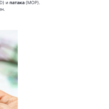
D) и
патака
(MOP).
ен.