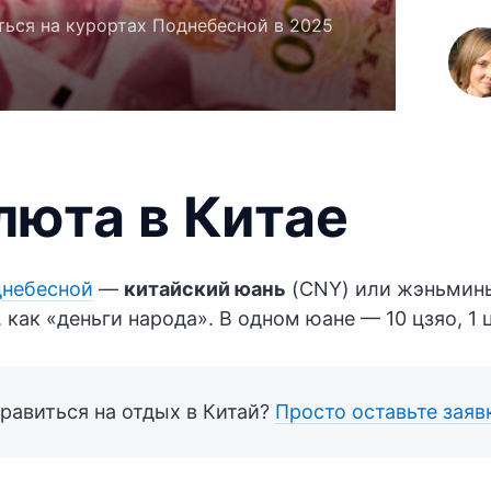
аться на курортах Поднебесной в 2025
люта в Китае
небесной
—
китайский юань
(CNY) или жэньминь
 как «деньги народа». В одном юане — 10 цзяо, 1 
равиться на отдых в Китай?
Просто оставьте заяв