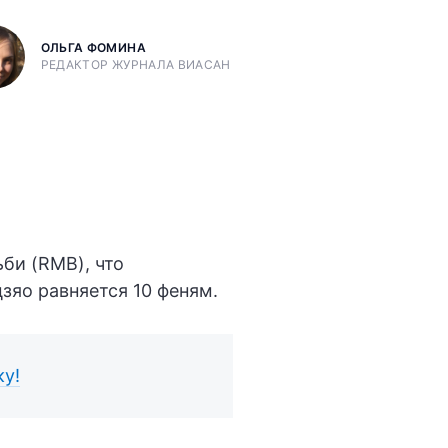
ОЛЬГА ФОМИНА
РЕДАКТОР ЖУРНАЛА ВИАСАН
би (RMB), что
цзяо равняется 10 феням.
ку!