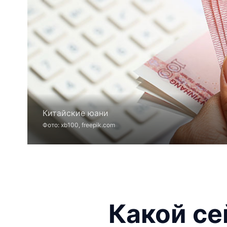
Китайские юани
Фото: xb100, freepik.com
Какой се