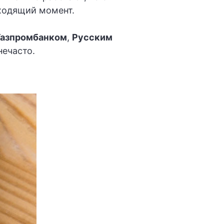
дходящий момент.
Газпромбанком
,
Русским
нечасто.