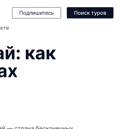
Подпишитесь
Поиск туров
екте
й: как
ах
ай — страна бесконечных