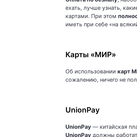
ехать, лучше узнать, как
картами. При этом
полнос
иметь при себе «на всяк
Карты «МИР»
Об использовании
карт 
сожалению, ничего не пол
UnionPay
UnionPay
— китайская пла
UnionPay
должны работат