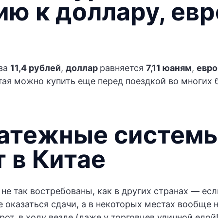
ю к доллару, евр
 за
11,4 рублей
,
доллар
равняется
7,11 юаням
,
евр
ая можно купить еще перед поездкой во многих б
латежные систем
 в Китае
 не так востребованы, как в других странах — есл
 оказаться сдачи, а в некоторых местах вообще 
орот, в ходу везде (даже у торговцев уличной едой!