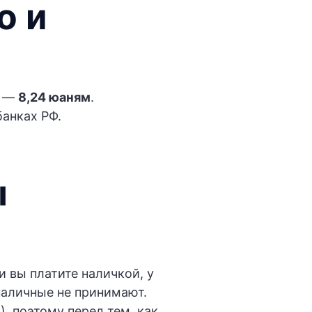
о и
о
—
8,24 юаням
.
анках РФ.
ы
и вы платите наличкой, у
наличные не принимают.
), поэтому перед тем, как