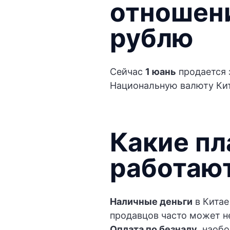
отношени
рублю
Сейчас
1 юань
продается
Национальную валюту Кит
Какие п
работают
Наличные деньги
в Китае
продавцов часто может не
Оплата по безналу
, наоб