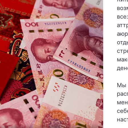
воз
все
атт
аюр
отд
стр
мак
ден
Мы 
рас
мен
себ
нас