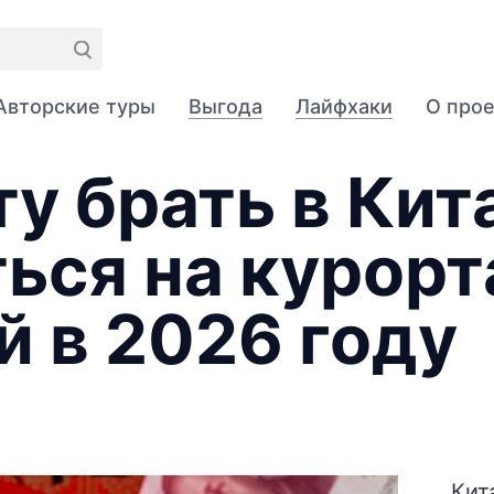
Авторские туры
Выгода
Лайфхаки
О про
у брать в Кита
ься на курорт
 в 2026 году
Кит