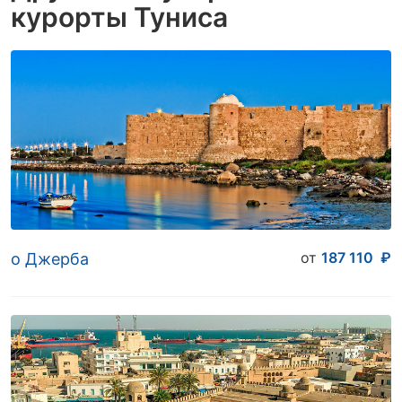
курорты Туниса
от
187 110
₽
о Джерба