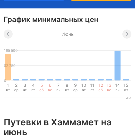
График минимальных цен
Июнь
165 500
82 750
0
1
2
3
4
5
6
7
8
9
10
11
12
13
14
15
1
вт
ср
чт
пт
сб
вс
пн
вт
ср
чт
пт
сб
вс
пн
вт
с
июнь
Путевки в Хаммамет на
июнь