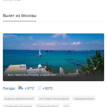
Вылет из Москвы
Фото: Halima Bouchouicha, unsplash.com
Погода:
+31°C
+30°C
водные развлечения
на открытом воздухе
оздоровление
памятники истории
пляжный отдых
спа