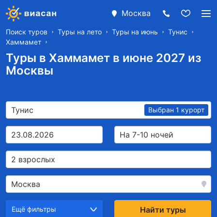
Москва
Поиск туров
Туры на лето
Туры на июнь
Тунис
Хаммамет
Туры в Хаммамет в июне 2027 из
Москвы
Тунис
Выбран 1 курорт
23.08.2026
На 7-10 ночей
2 взрослых
Москва
Ещё фильтры
Найти туры