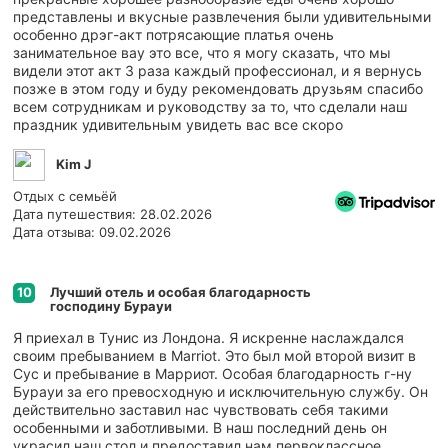
представлены и вкусные развлечения были удивительными
особенно дрэг-акт потрясающие платья очень
занимательное вау это все, что я могу сказать, что мы
видели этот акт 3 раза каждый профессионал, и я вернусь
позже в этом году и буду рекомендовать друзьям спасибо
всем сотрудникам и руководству за то, что сделали наш
праздник удивительным увидеть вас все скоро
Kim J
Отдых с семьёй
Дата путешествия: 28.02.2026
Дата отзыва: 09.02.2026
Лучший отель и особая благодарность
10
господину Бурауи
Я приехал в Тунис из Лондона. Я искренне наслаждался
своим пребыванием в Marriot. Это был мой второй визит в
Сус и пребывание в Марриот. Особая благодарность г-ну
Бурауи за его превосходную и исключительную службу. Он
действительно заставил нас чувствовать себя такими
особенными и заботливыми. В наш последний день он
украсил наш стол и предоставил нам первоклассное