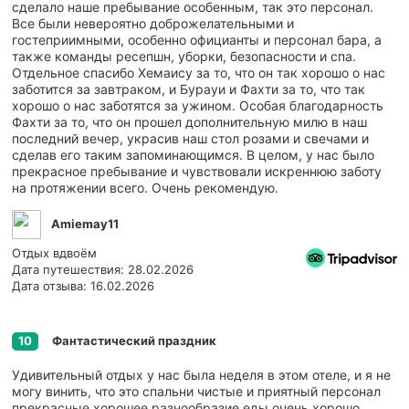
сделало наше пребывание особенным, так это персонал.
Все были невероятно доброжелательными и
гостеприимными, особенно официанты и персонал бара, а
также команды ресепшн, уборки, безопасности и спа.
Отдельное спасибо Хемаису за то, что он так хорошо о нас
заботится за завтраком, и Бурауи и Фахти за то, что так
хорошо о нас заботятся за ужином. Особая благодарность
Фахти за то, что он прошел дополнительную милю в наш
последний вечер, украсив наш стол розами и свечами и
сделав его таким запоминающимся. В целом, у нас было
прекрасное пребывание и чувствовали искреннюю заботу
на протяжении всего. Очень рекомендую.
Amiemay11
Отдых вдвоём
Дата путешествия: 28.02.2026
Дата отзыва: 16.02.2026
Фантастический праздник
10
Удивительный отдых у нас была неделя в этом отеле, и я не
могу винить, что это спальни чистые и приятный персонал
прекрасные хорошее разнообразие еды очень хорошо