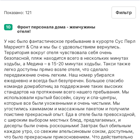
Фильтр
Показано: 121
Фронт персонала дома - жемчужины
10
отеля!
У нас было фантастическое пребывание в курорте Сус Перл
Марриотт & Спа и мы бы с удовольствием вернулись.
Территория вокруг отеля чувствовала себя очень
безопасной, пляж находится всего в нескольких минутах
ходьбы, а Медина – в 15-20 минутах ходьбы. Такси также
легко доступны прямо возле отеля, что сделало
передвижение очень легким. Наш номер убирался
ежедневно и всегда был безупречен. Большое спасибо
команде домработниц за поддержание таких высоких
стандартов на протяжении всего нашего пребывания. Мы
использовали крытый бассейн, сауну и спа-центры,
которые все были ухоженными и очень чистыми. Мы
угостились хаммамом и массажным пакетом и получили
поистине прекрасный опыт. Еда в отеле была превосходной,
с широким выбором местных блюд, предлагаемых, и
десерты были очень роскошными! Завтрак был обильным
каждое утро, со свежим апельсиновым соком, доступным,
что было прекрасным прикосновением. Что действительно