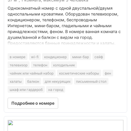
Однокомнатный номер с одной двуспальной/двумя
односпальными кроватями. Оборудован телевизором,
кондиционером, телефоном, беспроводным
Интернетом, мини-баром, гладильными и чайными
принадлежностями, феном. В номере ванная комната с
душем/ванной и балкон с видом на город.
Предоставляются банные принадлежности и халаты.
в номере
wi-fi
кондиционер
мини-бар
сейф
телевизор
телефон
холодильник
чайник или чайный набор
косметические наборы
фен
халаты
балкон
для некурящих
письменный стол
шкаф или гардероб
на город
Подробнее о номере