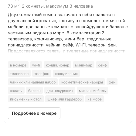
2
73 м
, 2 комнаты, максимум 3 человека
Двухкомнатный номер включает в себя спальню с
двуспальной кроватью, гостиную с комплектом мягкой
мебели, две ванные комнаты с ванной/душем и балкон с
частичным видом на море. В комплектации 2
телевизора, кондиционер, мини-бар, гладильные
принадлежности, чайник, сейф, Wi-Fi, телефон, фен.
Предоставляются халаты и туалетные принадлежности.
в номере
wi-fi
кондиционер
мини-бар
сейф
телевизор
телефон
холодильник
чайник или чайный набор
косметические наборы
фен
халаты
балкон
для некурящих
мягкая мебель
письменный стол
шкаф или гардероб
на море
Подробнее о номере