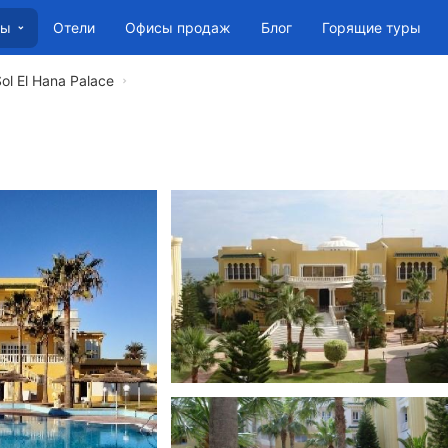
Отели
Офисы продаж
Блог
Горящие туры
ны
ol El Hana Palace