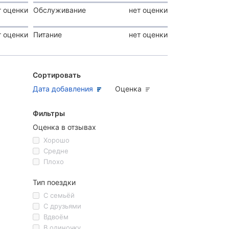
т оценки
Обслуживание
нет оценки
т оценки
Питание
нет оценки
Сортировать
Дата добавления
Оценка
Фильтры
Оценка в отзывах
Хорошо
Средне
Плохо
Тип поездки
С семьёй
С друзьями
Вдвоём
В одиночку