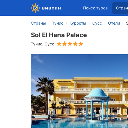
Поиск туров
Стра
Страны
Тунис
Курорты
Сусс
Отели
S
Sol El Hana Palace
Тунис
,
Сусс