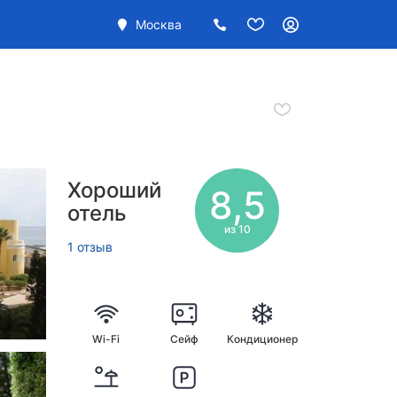
Москва
Хороший
8,5
отель
из 10
1 отзыв
Wi-Fi
Сейф
Кондиционер