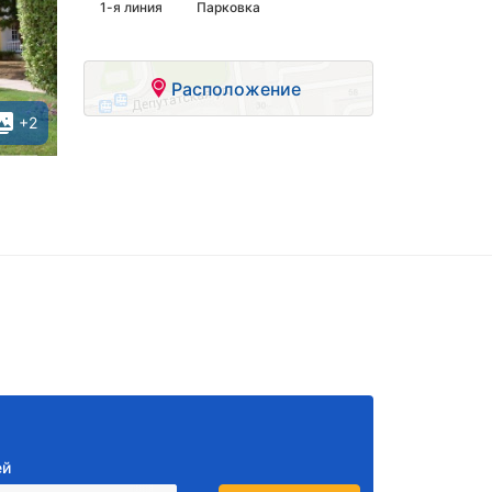
1-я линия
Парковка
Расположение
+2
ей