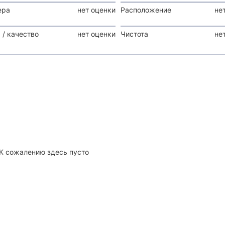
ера
нет оценки
Расположение
не
 / качество
нет оценки
Чистота
не
К сожалению здесь пусто