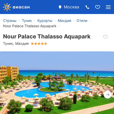
Москва
Страны
Тунис
Курорты
Махдия
Отели
Nour Palace Thalasso Aquapark
Nour Palace Thalasso Aquapark
Тунис
,
Махдия