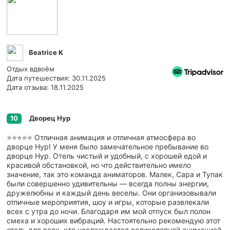
Beatrice K
Отдых вдвоём
Дата путешествия: 30.11.2025
Дата отзыва: 18.11.2025
Дворец Нур
10
⭐️⭐️⭐️⭐️⭐️ Отличная анимация и отличная атмосфера во
дворце Нур! У меня было замечательное пребывание во
дворце Нур. Отель чистый и удобный, с хорошей едой и
красивой обстановкой, но что действительно имело
значение, так это команда аниматоров. Малек, Сара и Тупак
были совершенно удивительны — всегда полны энергии,
дружелюбны и каждый день веселы. Они организовывали
отличные мероприятия, шоу и игры, которые развлекали
всех с утра до ночи. Благодаря им мой отпуск был полон
смеха и хороших вибраций. Настоятельно рекомендую этот
отель для всех, кто наслаждается великолепной анимацией