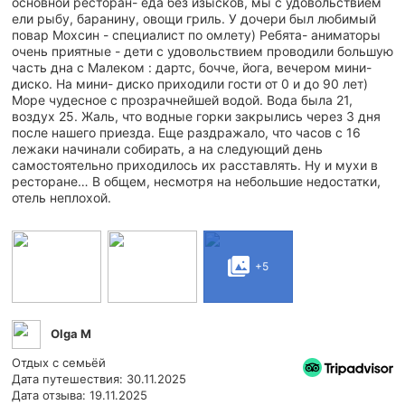
основной ресторан- еда без изысков, мы с удовольствием
ели рыбу, баранину, овощи гриль. У дочери был любимый
повар Мохсин - специалист по омлету) Ребята- аниматоры
очень приятные - дети с удовольствием проводили большую
часть дна с Малеком : дартс, бочче, йога, вечером мини-
диско. На мини- диско приходили гости от 0 и до 90 лет)
Море чудесное с прозрачнейшей водой. Вода была 21,
воздух 25. Жаль, что водные горки закрылись через 3 дня
после нашего приезда. Еще раздражало, что часов с 16
лежаки начинали собирать, а на следующий день
самостоятельно приходилось их расставлять. Ну и мухи в
ресторане… В общем, несмотря на небольшие недостатки,
отель неплохой.
+5
Olga M
Отдых с семьёй
Дата путешествия: 30.11.2025
Дата отзыва: 19.11.2025