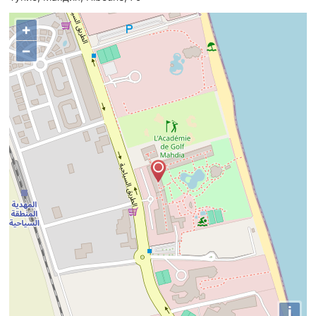
+
−
i