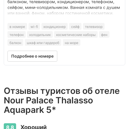
балконом, телевизором, кондиционером, телефоном,
сейфом, мини-холодильником. Ванная комната с душем
или ванной, феном, набором гостиничной косметики.
в номере
wi-fi
кондиционер
сейф
телевизор
телефон
холодильник
косметические наборы
фен
балкон
шкаф или гардероб
на море
Подробнее о номере
Отзывы туристов об отеле
Nour Palace Thalasso
Aquapark 5*
Хороший
8.8