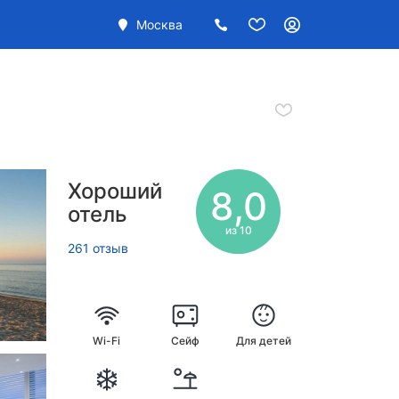
Москва
Хороший
8,0
отель
из 10
261 отзыв
Wi-Fi
Сейф
Для детей