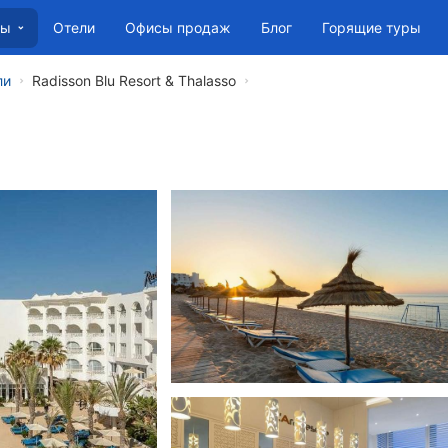
Отели
Офисы продаж
Блог
Горящие туры
ны
ли
Radisson Blu Resort & Thalasso