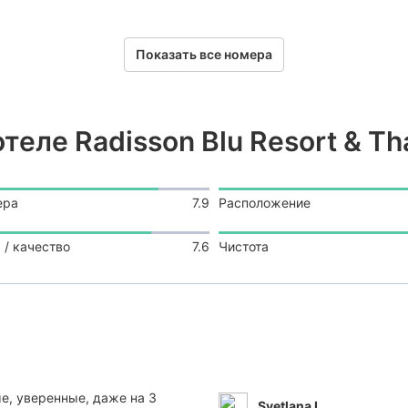
Показать все номера
еле Radisson Blu Resort & Th
ера
7.9
Расположение
 / качество
7.6
Чистота
дые, уверенные, даже на 3
Svetlana L