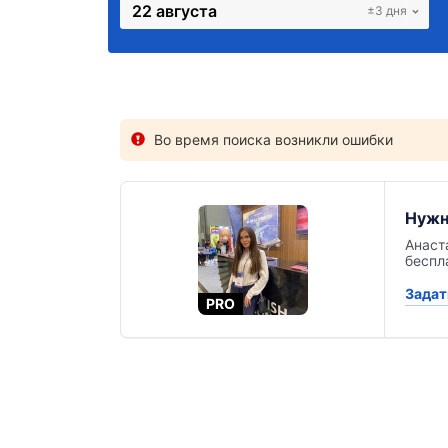
22 августа
±3 дня
Во время поиска возникли ошибки
Нужн
Анаст
беспл
Задат
PRO