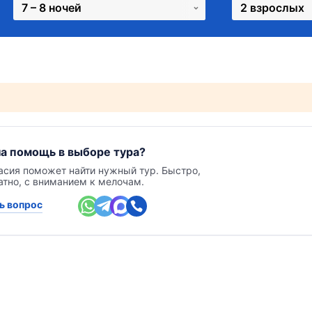
7 – 8 ночей
2 взрослых
а помощь в выборе тура?
асия поможет найти нужный тур. Быстро,
атно, с вниманием к мелочам.
ь вопрос