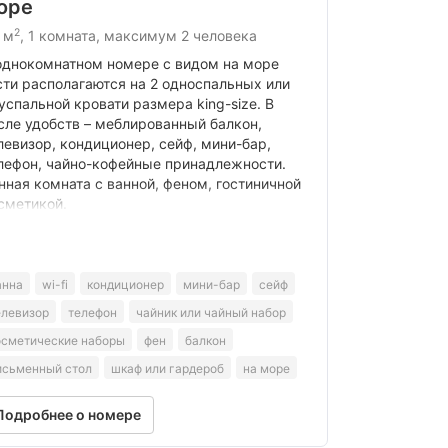
оре
2
 м
, 1 комната, максимум 2 человека
однокомнатном номере с видом на море
сти располагаются на 2 односпальных или
успальной кровати размера king-size. В
сле удобств – меблированный балкон,
левизор, кондиционер, сейф, мини-бар,
лефон, чайно-кофейные принадлежности.
нная комната с ванной, феном, гостиничной
сметикой.
анна
wi-fi
кондиционер
мини-бар
сейф
елевизор
телефон
чайник или чайный набор
осметические наборы
фен
балкон
исьменный стол
шкаф или гардероб
на море
Подробнее о номере