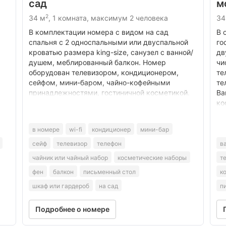
сад
м
2
34 м
, 1 комната, максимум 2 человека
34
В комплектации номера с видом на сад
В 
спальня с 2 односпальными или двуспальной
го
кроватью размера king-size, санузел с ванной/
дв
душем, меблированный балкон. Номер
чи
оборудован телевизором, кондиционером,
те
сейфом, мини-баром, чайно-кофейными
те
принадлежностями, гостиничной косметикой.
Ва
ко
в номере
wi-fi
кондиционер
мини-бар
сейф
телевизор
телефон
в
чайник или чайный набор
косметические наборы
т
фен
балкон
письменный стол
к
шкаф или гардероб
на сад
п
Подробнее о номере