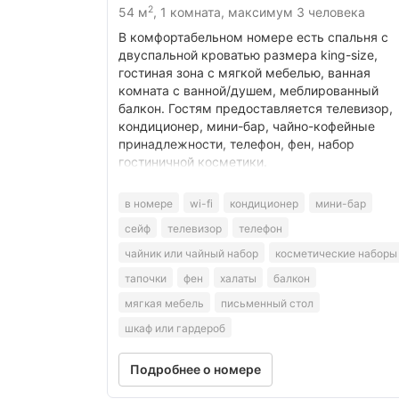
2
54 м
, 1 комната, максимум 3 человека
В комфортабельном номере есть спальня с
двуспальной кроватью размера king-size,
гостиная зона с мягкой мебелью, ванная
комната с ванной/душем, меблированный
балкон. Гостям предоставляется телевизор,
кондиционер, мини-бар, чайно-кофейные
принадлежности, телефон, фен, набор
гостиничной косметики.
в номере
wi-fi
кондиционер
мини-бар
сейф
телевизор
телефон
чайник или чайный набор
косметические наборы
тапочки
фен
халаты
балкон
мягкая мебель
письменный стол
шкаф или гардероб
Подробнее о номере