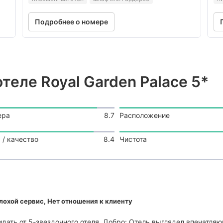
Подробнее о номере
теле Royal Garden Palace 5*
ера
8.7
Расположение
 / качество
8.4
Чистота
лохой сервис, Нет отношения к клиенту
жидать от 5-звездочного отеля. Добро: Отель выглядел впечатл