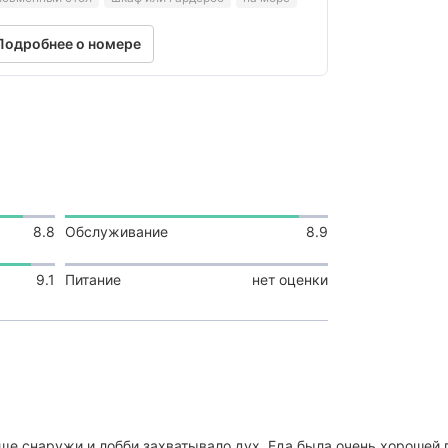
Подробнее о номере
8.8
Обслуживание
8.9
9.1
Питание
нет оценки
яюще снаружи и лобби захватывало дух. Еда была очень хорошей