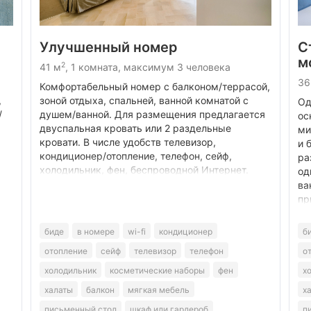
Улучшенный номер
С
м
2
41 м
, 1 комната, максимум 3 человека
36
Комфортабельный номер с балконом/террасой,
,
зоной отдыха, спальней, ванной комнатой с
Од
/
душем/ванной. Для размещения предлагается
ос
двуспальная кровать или 2 раздельные
ми
кровати. В числе удобств телевизор,
и 
кондиционер/отопление, телефон, сейф,
ра
холодильник, фен, беспроводной Интернет.
од
ва
пр
биде
в номере
wi-fi
кондиционер
б
отопление
сейф
телевизор
телефон
о
холодильник
косметические наборы
фен
х
халаты
балкон
мягкая мебель
х
письменный стол
шкаф или гардероб
п