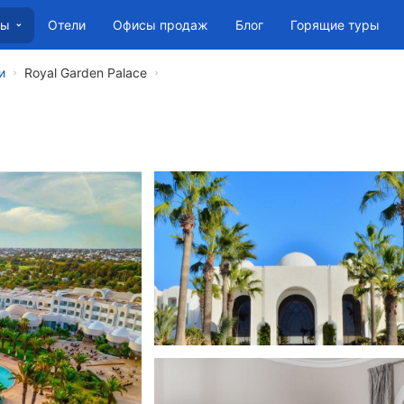
Отели
Офисы продаж
Блог
Горящие туры
ны
и
Royal Garden Palace