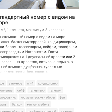
тандартный номер с видом на
оре
2
 м
, 1 комната, максимум 3 человека
нокомнатный номер с видом на море
нащен балконом/террасой, кондиционером,
ни-баром, телевизором, сейфом, телефоном
беспроводным Интернетом. Гости
змещаются на 1 двуспальной кровати или 2
носпальных кроватях, есть зона отдыха, в
нной комнате душ/ванна, туалетные
инадлежности, фен, халаты.
иде
в номере
wi-fi
кондиционер
топление
сейф
телевизор
телефон
олодильник
косметические наборы
фен
алаты
балкон
мягкая мебель
исьменный стол
шкаф или гардероб
на море