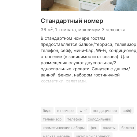
Стандартный номер
2
36 м
, 1 комната, максимум 3 человека
В стандартном номере гостям
предоставляется балкон/терраса, телевизор
телефон, сейф, мини-бар, Wi-Fi, кондиционер
отопление (в зависимости от сезона). Для
размещения служат двуспальная/2
односпальные кровати. Санузел с душем/
ванной, феном, набором гостиничной
косметики, халатами.
биде
в номере
wi-fi
кондиционер
сейф
телевизор
телефон
холодильник
косметические наборы
фен
халаты
балкон
мягкая мебель
шкаф или гардероб