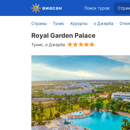
Поиск туров
Стра
Страны
Тунис
Курорты
о Джерба
Отел
Royal Garden Palace
Тунис
,
о Джерба