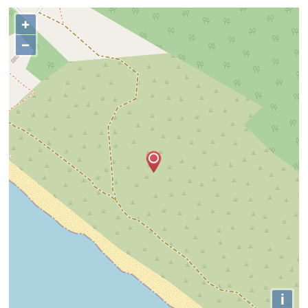
+
−
i