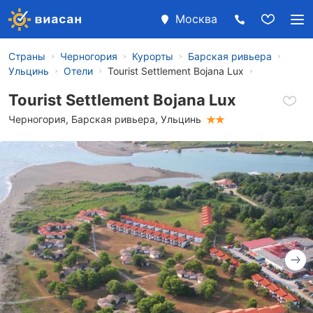
Москва
Страны
Черногория
Курорты
Барская ривьера
Ульцинь
Отели
Tourist Settlement Bojana Lux
Tourist Settlement Bojana Lux
Черногория
,
Барская ривьера
,
Ульцинь