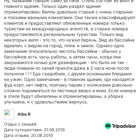
Ну, название говорит само за себя. Отель состоит из вилл и
главного здания. Только один раздел здания
отремонтирован; Виллы довольно старые с очень старыми
и плохими ванными комнатами. Они также классифицируют
клиентов и предоставляют обновленные номера только
туристам из международных агентств, а старые номера
предоставляются региональным туристам. Только вид
некоторых вилл - это то, что нужно беречь. Вид из бассейна
идеален, с видом на город, пляж и замок. Однако одно
замечание относительно чистоты бассейна - обычно у
бассейнов есть часы работы, а затем часы, когда они
закрываются ночью для дезинфекции - это было не так -
люди плавали по своей прихоти даже в 2 часа ночи после
полуночи ! ! ! Еда съедобная, с двумя основными блюдами
на ужин. Одно замечание - в главном здании, где находится
фуд-корт, нет лифта, поэтому парам с колясками довольно
сложно подниматься по лестнице вверх и вниз. Если номера
в отеле будут обновлены и отремонтированы, а уборка
улучшена, я с удовольствием вернусь.
Alba B
Отдых с семьёй
Дата путешествия: 31.08.2019
Дата отзыва: 20.08.2019