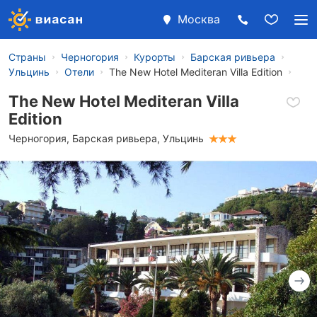
Москва
Страны
Черногория
Курорты
Барская ривьера
Ульцинь
Отели
The New Hotel Mediteran Villa Edition
The New Hotel Mediteran Villa
Edition
Черногория
,
Барская ривьера
,
Ульцинь