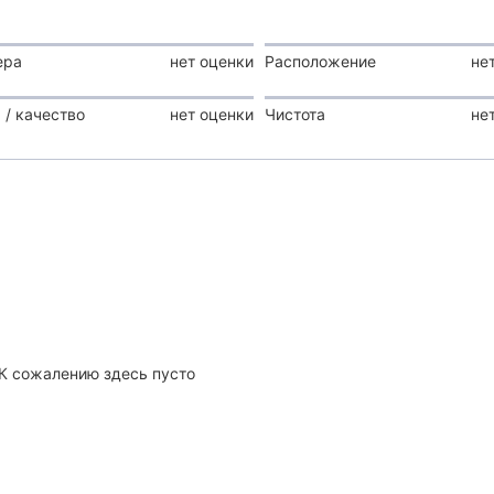
ера
нет оценки
Расположение
не
 / качество
нет оценки
Чистота
не
К сожалению здесь пусто