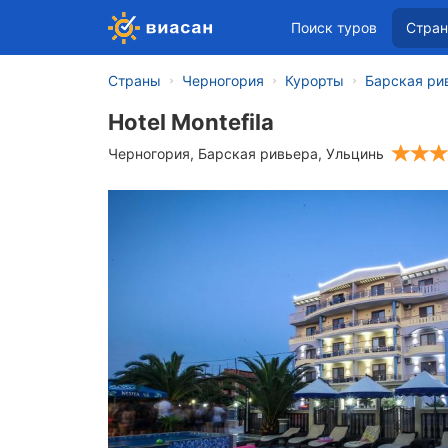
Поиск туров
Стра
Страны
Черногория
Курорты
Барская ри
Hotel Montefila
Черногория
,
Барская ривьера
,
Ульцинь