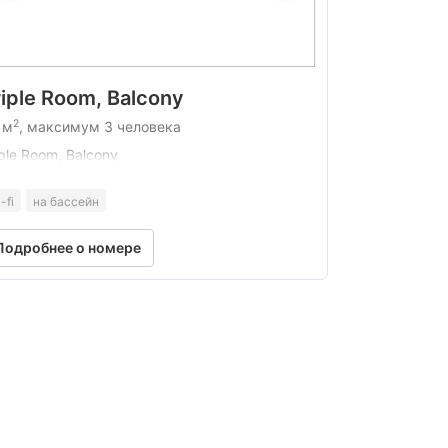
riple Room, Balcony
2
 м
, максимум 3 человека
iple Room, Balcony
-fi
на бассейн
Подробнее о номере