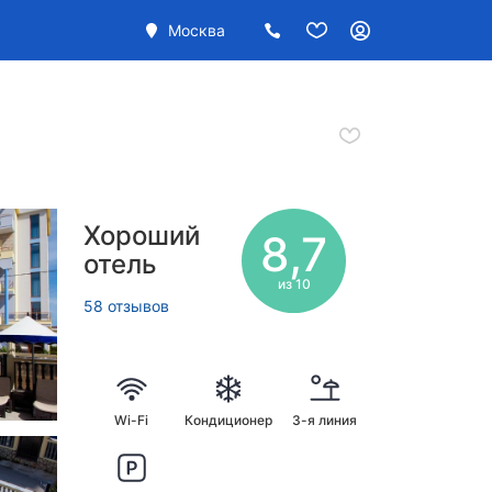
Москва
Хороший
8,7
отель
из 10
58 отзывов
Wi-Fi
Кондиционер
3-я линия