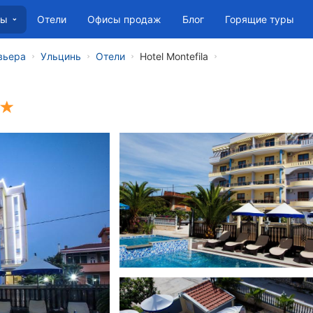
Отели
Офисы продаж
Блог
Горящие туры
ны
вьера
Ульцинь
Отели
Hotel Montefila