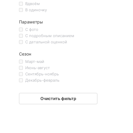
Вдвоём
В одиночку
Параметры
С фото
С подробным описанием
С детальной оценкой
Сезон
Март-май
Июнь-август
Сентябрь-ноябрь
Декабрь-февраль
Очистить фильтр