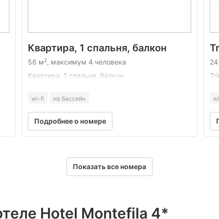
Квартира, 1 спальня, балкон
T
2
56 м
, максимум 4 человека
24
Квартира, 1 спальня, балкон
Tr
wi-fi
на бассейн
wi
Подробнее о номере
Показать все номера
теле Hotel Montefila 4*