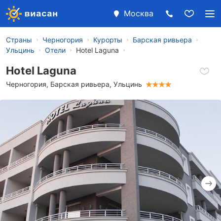
Москва
Страны
Черногория
Курорты
Барская ривьера
Ульцинь
Отели
Hotel Laguna
Hotel Laguna
Черногория
,
Барская ривьера
,
Ульцинь