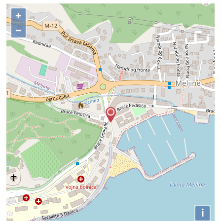
+
−
i