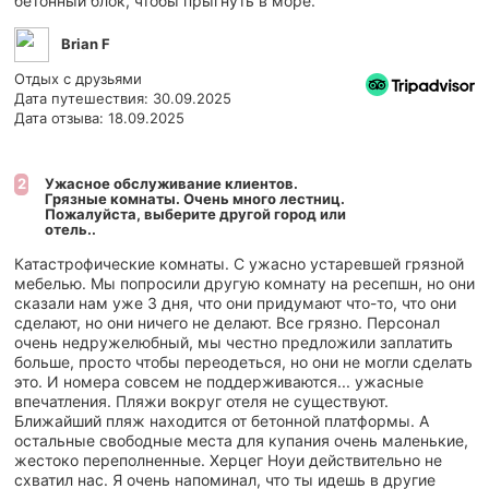
бетонный блок, чтобы прыгнуть в море.
Brian F
Отдых с друзьями
Дата путешествия: 30.09.2025
Дата отзыва: 18.09.2025
Ужасное обслуживание клиентов.
2
Грязные комнаты. Очень много лестниц.
Пожалуйста, выберите другой город или
отель..
Катастрофические комнаты. С ужасно устаревшей грязной
мебелью. Мы попросили другую комнату на ресепшн, но они
сказали нам уже 3 дня, что они придумают что-то, что они
сделают, но они ничего не делают. Все грязно. Персонал
очень недружелюбный, мы честно предложили заплатить
больше, просто чтобы переодеться, но они не могли сделать
это. И номера совсем не поддерживаются... ужасные
впечатления. Пляжи вокруг отеля не существуют.
Ближайший пляж находится от бетонной платформы. А
остальные свободные места для купания очень маленькие,
жестоко переполненные. Херцег Ноуи действительно не
схватил нас. Я очень напоминал, что ты идешь в другие