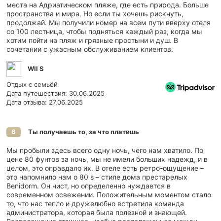
места на Адриатическом пляже, где есть природа. Больше
пространства и мира. Но если ты хочешь рискнуть,
продолжай. Мы получили номер на всем пути вверху отеля
со 100 лестница, чтобы подняться каждый раз, когда мы
хотим пойти на пляж и грязные простыни и душ. В
сочетании с ужасным обслуживанием клиентов.
Wll S
Отдых с семьёй
Дата путешествия: 30.06.2025
Дата отзыва: 27.06.2025
Ты получаешь то, за что платишь
6
Мы пробыли здесь всего одну ночь, чего нам хватило. По
цене 80 фунтов за ночь, мы не имели больших надежд, и в
целом, это оправдало их. В отеле есть ретро-ощущение –
это напомнило нам о 80 s – стиле дома престарелых
Benidorm. Он чист, но определенно нуждается в
современном освежении. Положительным моментом стало
то, что нас тепло и дружелюбно встретила команда
администратора, которая была полезной и знающей.