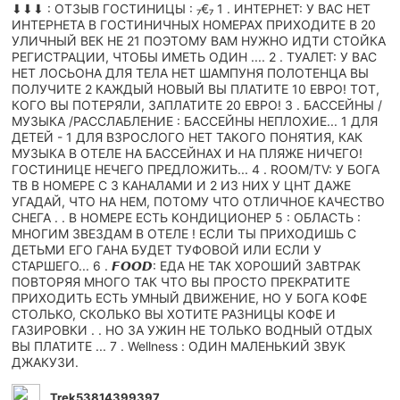
⬇⬇⬇ : ОТЗЫВ ГОСТИНИЦЫ : ₇€₇ 1 . ИНТЕРНЕТ: У ВАС НЕТ
ИНТЕРНЕТА В ГОСТИНИЧНЫХ НОМЕРАХ ПРИХОДИТЕ В 20
УЛИЧНЫЙ ВЕК НЕ 21 ПОЭТОМУ ВАМ НУЖНО ИДТИ СТОЙКА
РЕГИСТРАЦИИ, ЧТОБЫ ИМЕТЬ ОДИН .... 2 . ТУАЛЕТ: У ВАС
НЕТ ЛОСЬОНА ДЛЯ ТЕЛА НЕТ ШАМПУНЯ ПОЛОТЕНЦА ВЫ
ПОЛУЧИТЕ 2 КАЖДЫЙ НОВЫЙ ВЫ ПЛАТИТЕ 10 ЕВРО! ТОТ,
КОГО ВЫ ПОТЕРЯЛИ, ЗАПЛАТИТЕ 20 ЕВРО! 3 . БАССЕЙНЫ /
МУЗЫКА /РАССЛАБЛЕНИЕ : БАССЕЙНЫ НЕПЛОХИЕ... 1 ДЛЯ
ДЕТЕЙ - 1 ДЛЯ ВЗРОСЛОГО НЕТ ТАКОГО ПОНЯТИЯ, КАК
МУЗЫКА В ОТЕЛЕ НА БАССЕЙНАХ И НА ПЛЯЖЕ НИЧЕГО!
ГОСТИНИЦЕ НЕЧЕГО ПРЕДЛОЖИТЬ... 4 . ROOM/TV: У БОГА
ТВ В НОМЕРЕ С 3 КАНАЛАМИ И 2 ИЗ НИХ У ЦНТ ДАЖЕ
УГАДАЙ, ЧТО НА НЕМ, ПОТОМУ ЧТО ОТЛИЧНОЕ КАЧЕСТВО
СНЕГА . . В НОМЕРЕ ЕСТЬ КОНДИЦИОНЕР 5 : ОБЛАСТЬ :
МНОГИМ ЗВЕЗДАМ В ОТЕЛЕ ! ЕСЛИ ТЫ ПРИХОДИШЬ С
ДЕТЬМИ ЕГО ГАНА БУДЕТ ТУФОВОЙ ИЛИ ЕСЛИ У
СТАРШЕГО... 6 . 𝙁𝙊𝙊𝘿: ЕДА НЕ ТАК ХОРОШИЙ ЗАВТРАК
ПОВТОРЯЯ МНОГО ТАК ЧТО ВЫ ПРОСТО ПРЕКРАТИТЕ
ПРИХОДИТЬ ЕСТЬ УМНЫЙ ДВИЖЕНИЕ, НО У БОГА КОФЕ
СТОЛЬКО, СКОЛЬКО ВЫ ХОТИТЕ РАЗНИЦЫ КОФЕ И
ГАЗИРОВКИ . . НО ЗА УЖИН НЕ ТОЛЬКО ВОДНЫЙ ОТДЫХ
ВЫ ПЛАТИТЕ ... 7 . Wellness : ОДИН МАЛЕНЬКИЙ ЗВУК
ДЖАКУЗИ.
Trek53814399397