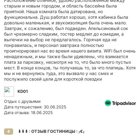
Расположение отличное, удобно расположенное между
старым и новым городом, и область бассейна была
приятной. Наша комната была датирована, но
функциональна. Душ работал хорошо, хотя кабинка была
довольно маленькая, и звукоизоляция была очень мало.
Завтрак, к сожалению, был подведен. Апельсиновый сок
был чрезмерно сладким, тостер медлил до комедии, а
выпечки на выбор не предлагалось. Горячая еда не
понравилась, и персонал завтрака полностью
проигнорировал нас во время нашего визита. WiFi был очень
ненадежным, и мы также были удивлены, что взимается
плата за парковку, несмотря на то, что было много пустых
мест. В конце концов, ты получаешь то, за что платишь. Хотя
мы и не вернулись туда, это вызвало у нас смех и
послужило своей цели для короткой поездки
KD01
Отдых с друзьями
Дата путешествия: 30.06.2025
Дата отзыва: 18.06.2025
⬇⬇⬇ : ОТЗЫВ ГОСТИНИЦЫ : ₇€₇
4