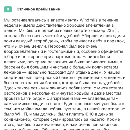
Отличное пребывание
8
Мы останавливались в апартаментах Windmills в течение
недели и имели действительно хорошие впечатления в
целом. Мы были в одной из новых квартир (номер 235 ) ,
которая была очень чистой и удобной. Уборщики приходили
почти каждый второй день, чтобы привести себя в порядок,
что мы очень ценили. Персонал был все очень
доброжелательный и гостеприимный, особенно официанты
в баре и ресторане при апартаментах. Напитки были
дешевыми, вечерние развлечения были великолепными, а
бассейн был большим и чистым с большим количеством
лежаков — идеально подходит для отдыха днем. У нашей
квартиры был прекрасный балкон с удивительным видом, и
была зона хранения багажа, которая была очень удобной.
Здесь также есть чем заняться поблизости, с множеством
ресторанов в нескольких минутах ходьбы и даже местом
проката багги рядом с апартаментами — владельцы там
самые милые люди на свете! Единственные минусы были в
том, что мойка имела небольшую течь, в нашей квартире не
было Wi - Fi, и мы должны были платить € 10 в день за
кондиционер, которые суммировались за неделю. Кроме
этого, все было замечательно, и нам очень понравилось
наше пребывание. Обязательно порекомендовал бы